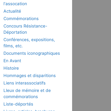
l'assocation
Actualité
Commémorations
Concours Résistance-
Déportation
Conférences, expositions,
films, etc.
Documents iconographiques
En Avant
Histoire
Hommages et disparitions
Liens interassociatifs
LIeux de mémoire et de
commémorations
Liste-déportés