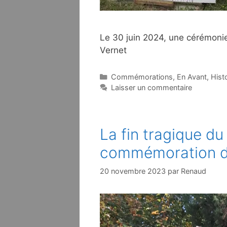
Le 30 juin 2024, une cérémoni
Vernet
Catégories
Commémorations
,
En Avant
,
Hist
Laisser un commentaire
La fin tragique d
commémoration d
20 novembre 2023
par
Renaud