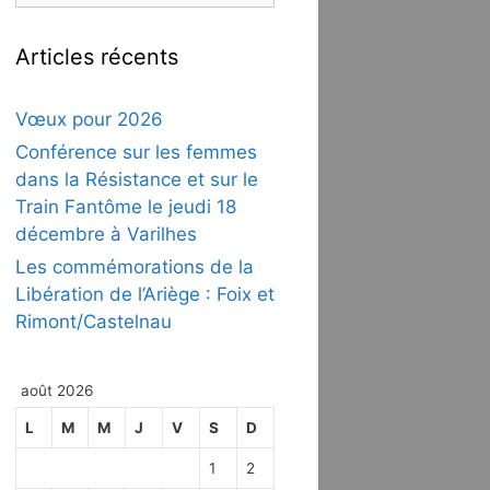
Articles récents
Vœux pour 2026
Conférence sur les femmes
dans la Résistance et sur le
Train Fantôme le jeudi 18
décembre à Varilhes
Les commémorations de la
Libération de l’Ariège : Foix et
Rimont/Castelnau
août 2026
L
M
M
J
V
S
D
1
2