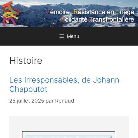
Aller
au
contenu
Menu
Histoire
Les irresponsables, de Johann
Chapoutot
25 juillet 2025
par
Renaud