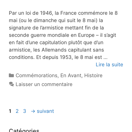
Par un loi de 1946, la France commémore le 8
mai (ou le dimanche qui suit le 8 mai) la
signature de l’armistice mettant fin de la
seconde guerre mondiale en Europe – il s’agit
en fait d’une capitulation plutôt que d’un
armistice, les Allemands capitulant sans
conditions. Et depuis 1953, le 8 mai est …
Lire la suite
Catégories
Commémorations
,
En Avant
,
Histoire
Laisser un commentaire
Navigation
Page
Page
Page
1
2
3
→
suivant
des
articles
Catégories