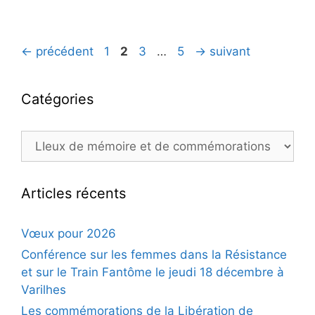
Navigation
Page
Page
Page
Page
←
précédent
1
2
3
…
5
→
suivant
des
articles
Catégories
Catégories
Articles récents
Vœux pour 2026
Conférence sur les femmes dans la Résistance
et sur le Train Fantôme le jeudi 18 décembre à
Varilhes
Les commémorations de la Libération de