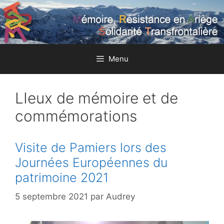
Aller
au
contenu
Menu
LIeux de mémoire et de
commémorations
Visite de Pamiers lors des
Journées Européennes du
patrimoine 2021
5 septembre 2021
par
Audrey