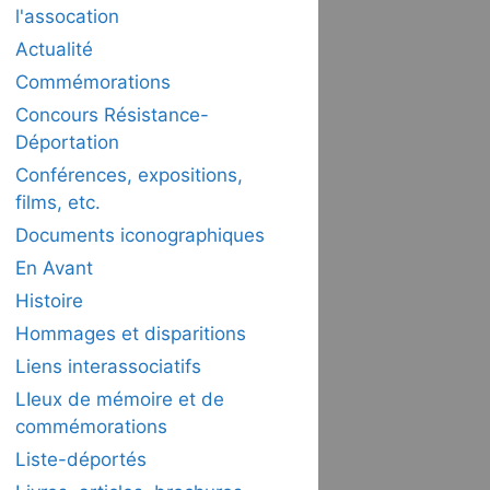
l'assocation
Actualité
Commémorations
Concours Résistance-
Déportation
Conférences, expositions,
films, etc.
Documents iconographiques
En Avant
Histoire
Hommages et disparitions
Liens interassociatifs
LIeux de mémoire et de
commémorations
Liste-déportés