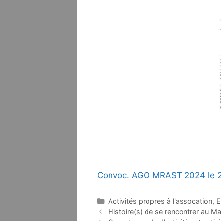
Convoc. AGO MRAST 2024 le 2
Catégories
Activités propres à l'assocation
,
E
Navigation
Histoire(s) de se rencontrer au M