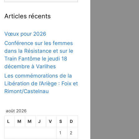
Articles récents
Vœux pour 2026
Conférence sur les femmes
dans la Résistance et sur le
Train Fantôme le jeudi 18
décembre à Varilhes
Les commémorations de la
Libération de l’Ariège : Foix et
Rimont/Castelnau
août 2026
L
M
M
J
V
S
D
1
2