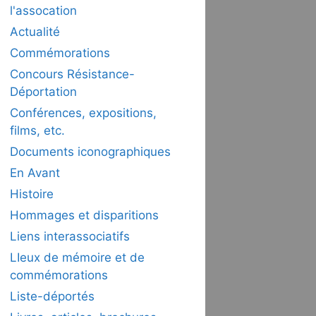
l'assocation
Actualité
Commémorations
Concours Résistance-
Déportation
Conférences, expositions,
films, etc.
Documents iconographiques
En Avant
Histoire
Hommages et disparitions
Liens interassociatifs
LIeux de mémoire et de
commémorations
Liste-déportés