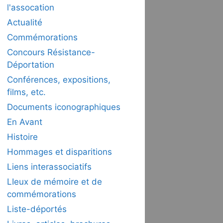
l'assocation
Actualité
Commémorations
Concours Résistance-
Déportation
Conférences, expositions,
films, etc.
Documents iconographiques
En Avant
Histoire
Hommages et disparitions
Liens interassociatifs
LIeux de mémoire et de
commémorations
Liste-déportés