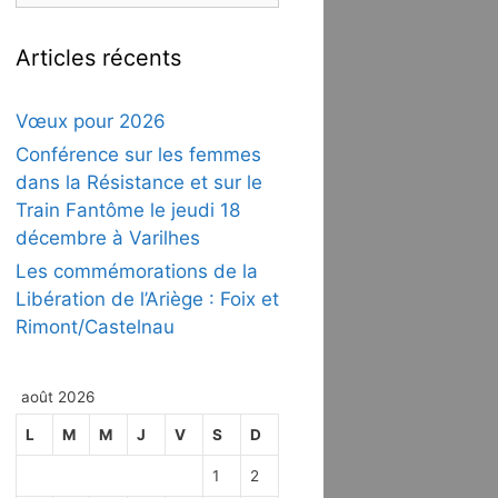
Articles récents
Vœux pour 2026
Conférence sur les femmes
dans la Résistance et sur le
Train Fantôme le jeudi 18
décembre à Varilhes
Les commémorations de la
Libération de l’Ariège : Foix et
Rimont/Castelnau
août 2026
L
M
M
J
V
S
D
1
2