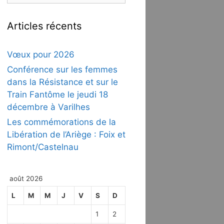
Articles récents
Vœux pour 2026
Conférence sur les femmes
dans la Résistance et sur le
Train Fantôme le jeudi 18
décembre à Varilhes
Les commémorations de la
Libération de l’Ariège : Foix et
Rimont/Castelnau
août 2026
L
M
M
J
V
S
D
1
2