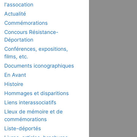
l'assocation
Actualité
Commémorations
Concours Résistance-
Déportation
Conférences, expositions,
films, etc.
Documents iconographiques
En Avant
Histoire
Hommages et disparitions
Liens interassociatifs
LIeux de mémoire et de
commémorations
Liste-déportés