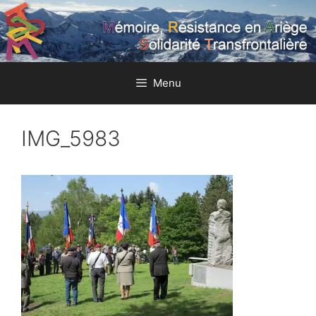
Aller
au
contenu
Menu
IMG_5983