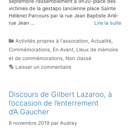
septembre-rassemblement à 9h30-place des
victimes de la gestapo (ancienne place Sainte
Hélène) Parcours par la rue Jean Baptiste Arlé-
rue Jean …
Lire la suite
Catégories
Activités propres à l'assocation
,
Actualité
,
Commémorations
,
En Avant
,
LIeux de mémoire
et de commémorations
,
Non classé
Laisser un commentaire
Discours de Gilbert Lazaroo, à
l’occasion de l’enterrement
d’A.Gaucher
8 novembre 2019
par
Audrey