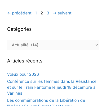
Navigation
Page
Page
Page
←
précédent
1
2
3
→
suivant
des
articles
Catégories
Catégories
Articles récents
Vœux pour 2026
Conférence sur les femmes dans la Résistance
et sur le Train Fantôme le jeudi 18 décembre à
Varilhes
Les commémorations de la Libération de