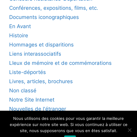
Conférences, expositions, films, etc.
Documents iconographiques
En Avant
Histoire
Hommages et disparitions
Liens interassociatifs
LIeux de mémoire et de commémorations
Liste-déportés
Livres, articles, brochures
Non classé
Notre Site Internet
Nouvelles de l'étranger
Nous utilisons des cookies pour vous garantir la meilleure
expérience sur notre site web. Si vous continuez à utiliser ce
site, nous supposerons que vous en êtes satisfait.
© 2026 Mémoire, Résistance en Ariège - Solidarité