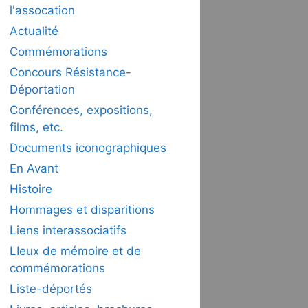
l'assocation
Actualité
Commémorations
Concours Résistance-
Déportation
Conférences, expositions,
films, etc.
Documents iconographiques
En Avant
Histoire
Hommages et disparitions
Liens interassociatifs
LIeux de mémoire et de
commémorations
Liste-déportés