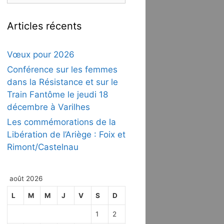
Articles récents
Vœux pour 2026
Conférence sur les femmes
dans la Résistance et sur le
Train Fantôme le jeudi 18
décembre à Varilhes
Les commémorations de la
Libération de l’Ariège : Foix et
Rimont/Castelnau
août 2026
L
M
M
J
V
S
D
1
2